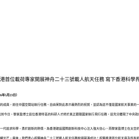
港首位載荷專家開展神舟二十三號載人航天任務 寫下香港科學界輝煌
年5月23日）
的成員，前往中國空間站執行任務。自由黨對此表示最熱烈的祝賀，並認為這不僅是國家航天事業的
直到今日，黎家盈博士這位香港特區的科研人才終於真正跟隨國家執行飛行任務，這充分體現了中央政
一代追求科學、勇於創新的熱情，為香港建設國際創新科技中心注入強大信心。而黎家盈博士在太空
耀光芒。最後，我們衷心祝願神舟二十三號載人航天任務取得圓滿成功！祝願香港首位航天員及所有