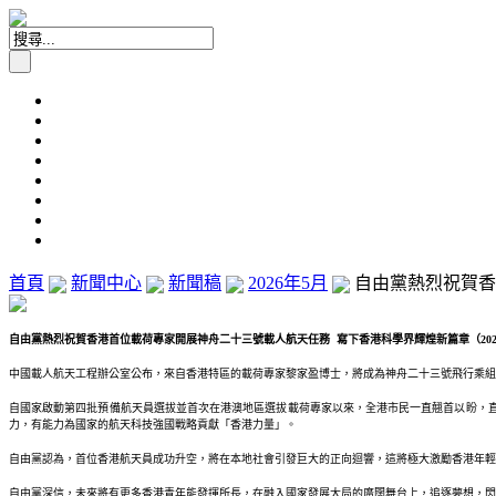
首頁
新聞中心
新聞稿
2026年5月
自由黨熱烈祝賀香
自由黨熱烈祝賀香港首位載荷專家開展神舟二十三號載人航天任務 寫下香港科學界輝煌新篇章（2026
中國載人航天工程辦公室公布，來自香港特區的載荷專家黎家盈博士，將成為神舟二十三號飛行乘組
自國家啟動第四批預備航天員選拔並首次在港澳地區選拔載荷專家以來，全港市民一直翹首以盼，
力，有能力為國家的航天科技強國戰略貢獻「香港力量」。
自由黨認為，首位香港航天員成功升空，將在本地社會引發巨大的正向迴響，這將極大激勵香港年輕
自由黨深信，未來將有更多香港青年能發揮所長，在融入國家發展大局的廣闊舞台上，追逐夢想，閃