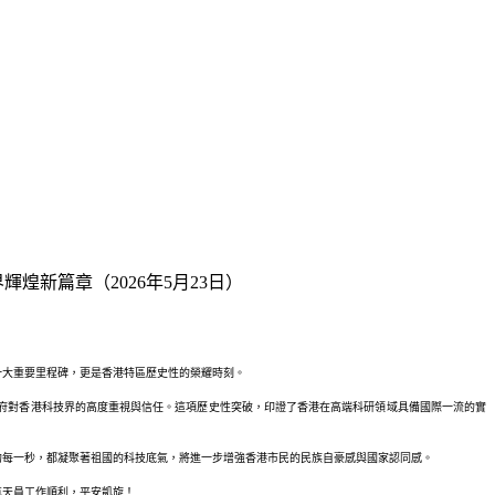
新篇章（2026年5月23日）
一大重要里程碑，更是香港特區歷史性的榮耀時刻。
府對香港科技界的高度重視與信任。這項歷史性突破，印證了香港在高端科研領域具備國際一流的實
的每一秒，都凝聚著祖國的科技底氣，將進一步增強香港市民的民族自豪感與國家認同感。
航天員工作順利，平安凱旋！