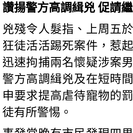
讚揚警方高調緝兇 促請
兇殘令人髮指、上周五
狂徒活活踢死案件，惹
迅速拘捕兩名懷疑涉案
警方高調緝兇及在短時
申要求提高虐待寵物的
徒有所警惕。