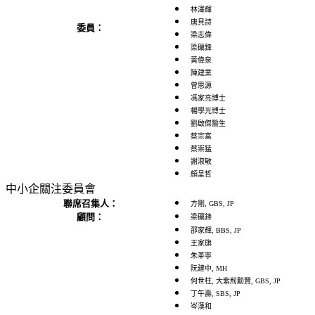
林澤輝
唐貝詩
委員：
梁志偉
梁礪鋒
黃偉泉
陳建業
曾思源
馮家亮博士
楊學光博士
劉啟傑醫生
蔡宗富
蔡崇猛
謝淑敏
顏呈哲
中小企關注委員會
聯席召集人：
方剛, GBS, JP
顧問：
梁礪鋒
邵家輝, BBS, JP
王家旗
朱革寧
阮建中, MH
何世柱, 大紫荊勳賢, GBS, JP
丁午壽, SBS, JP
岑漢和