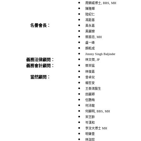
周錦威博士, BBS, MH
陳雅輝
陸紀仁
馮鉅基
名譽會長：
黃永嘉
黃麗嫦
蔡振忠, MH
盧一峰
顏乾成
Jimmy Singh Baljinder
義務法律顧問：
林文傑, JP
義務會計顧問：
蔡崇猛
林俊嘉
當然顧問：
曾卓兒
楊哲安
王泰鴻醫生
田麗卿
伍艷梅
何沛龍
何顯明, BBS, MH
宋芝齡
岑漢和
李汝大博士 MH
明肇豊
林泇妏