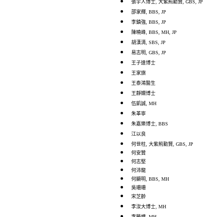
張宇人博士, 大紫荊勳賢, GBS, JP
邵家輝, BBS, JP
李鎮強, BBS, JP
陳曉峰, BBS, MH, JP
胡漢清, SBS, JP
易志明, GBS, JP
王子達博士
王家旗
王泰鴻醫生
王靜嫻博士
伍凱誠, MH
朱革寧
朱嘉樂博士, BBS
江以良
何世柱, 大紫荊勳賢, GBS, JP
何安贊
何志堅
何沛龍
何顯明, BBS, MH
吳珊珊
宋芝齡
李汝大博士, MH
李勝幟, MH