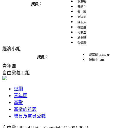
謝淑敏
成員：
蔡建立
蘇 鏘
麥建華
陳志芳
楊國強
何思浩
施金鐘
張偉泉
經濟小組
邵家輝, BBS, JP
成員：
阮建中, MH
青年團
自由黨義工組
黨綱
青年團
黨歌
黨徽的意義
議員及黨員公職
自由黨 Liberal Party - Copyright © 2004-2022