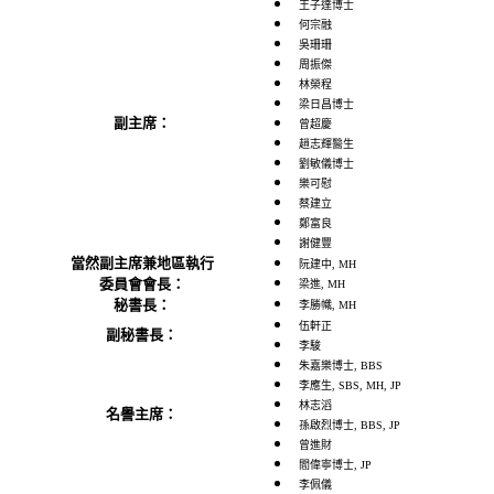
王子達博士
何宗融
吳珊珊
周振傑
林榮程
梁日昌博士
副主席：
曾超慶
趙志輝醫生
劉敏儀博士
樂可慰
蔡建立
鄭富良
謝健豐
當然副主席兼地區執行
阮建中, MH
委員會會長：
梁進, MH
秘書長：
李勝幟, MH
伍軒正
副秘書長：
李駿
朱嘉樂博士, BBS
李應生, SBS, MH, JP
林志滔
名譽主席：
孫啟烈博士, BBS, JP
曾進財
閻偉寧博士, JP
李佩儀