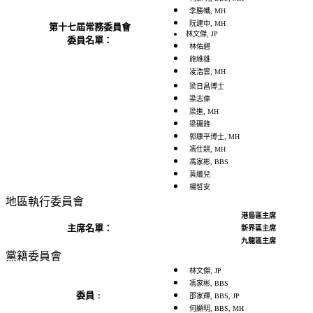
李勝幟, MH
阮建中, MH
第十七屆常務委員會
林文傑, JP
委員名單：
林佑碧
施維雄
凌浩雲
, MH
梁日昌博士
梁志偉
梁進, MH
梁礪鋒
郭康平博士, MH
馮仕耕, MH
馮家彬, BBS
黃繼兒
楊哲安
地區執行委員會
港島區主席
主席名單：
新界區主席
九龍區主席
黨籍委員會
林文傑, JP
馮家彬, BBS
委員﹕
邵家輝, BBS, JP
何顯明, BBS, MH