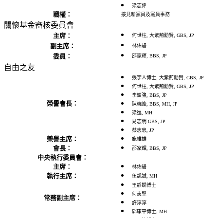
梁志偉
職權：
接見新黨員及黨員事務
關懷基金審核委員會
主席：
何世柱, 大紫荊勳賢, GBS, JP
副主席：
林佑碧
委員：
邵家輝, BBS, JP
自由之友
張宇人博士, 大紫荊勳賢, GBS, JP
何世柱, 大紫荊勳賢, GBS, JP
李鎮強, BBS, JP
榮譽會長：
陳曉峰, BBS, MH, JP
梁進, MH
易志明 GBS, JP
蔡志忠, JP
榮譽主席：
施維雄
會長：
邵家輝, BBS, JP
中央執行委員會：
主席：
林佑碧
執行主席：
伍凱誠, MH
王靜嫻博士
何志堅
常務副主席：
許淳淳
郭康平博士, MH