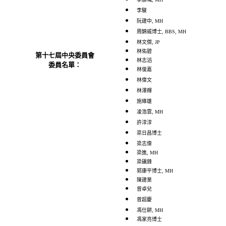
李駿
阮建中, MH
周錦威博士, BBS, MH
林文傑, JP
林佑碧
第十七屆中央委員會
林志滔
委員名單：
林俊嘉
林偉文
林澤輝
施維雄
凌浩雲
, MH
許淳淳
梁日昌博士
梁志偉
梁進, MH
梁礪鋒
郭康平博士, MH
陳建業
曾卓兒
曾超慶
馮仕耕, MH
馮家亮博士