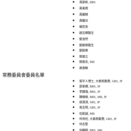
馮家彬, BBS
黃東周
黃麗嫦
黃繼兒
楊哲安
趙志輝醫生
劉浩然
劉啟傑醫生
劉懿樂
蔡建立
蔡振忠, MH
謝淑敏
常務委員會委員名單
張宇人博士, 大紫荊勳賢, GBS, JP
邵家輝, BBS, JP
李鎮強, BBS, JP
陳曉峰, BBS, MH, JP
胡漢清, SBS, JP
易志明, GBS, JP
伍凱誠, MH
何世柱, 大紫荊勳賢, GBS, JP
何志堅
何顯明, BBS, MH