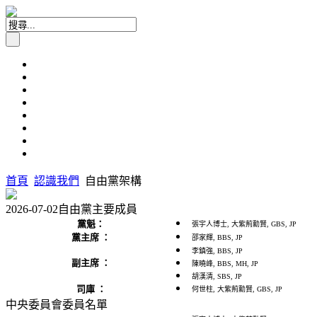
首頁
認識我們
自由黨架構
2026-07-02自由黨主要成員
黨魁：
張宇人博士, 大紫荊勳賢, GBS, JP
黨主席 ：
邵家輝, BBS, JP
李鎮強, BBS, JP
副主席 ：
陳曉峰, BBS, MH, JP
胡漢清, SBS, JP
司庫 ：
何世柱, 大紫荊勳賢, GBS, JP
中央委員會委員名單