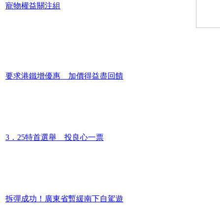
寵物權益關注組
要求港鐵增優惠 加價得益盡回饋
3．25特首選舉 投良心一票
拆彈成功！廣東省暫緩南下自駕遊