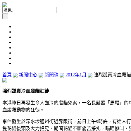
首頁
新聞中心
新聞稿
2012年1月
強烈譴責冷血殺貓狂徒
強烈譴責
冷血殺貓狂徒
本港昨日再發生令人齒冷的虐貓兇案，一名長髮蓄「馬尾」的
血虐殺動物的狂徒。
事件發生於深水埗通州街近界限街，前日上午9時許，有途人
隻花貓後頸及大力搖晃，期間花貓不斷痛苦掙扎，瞄瞄慘叫，