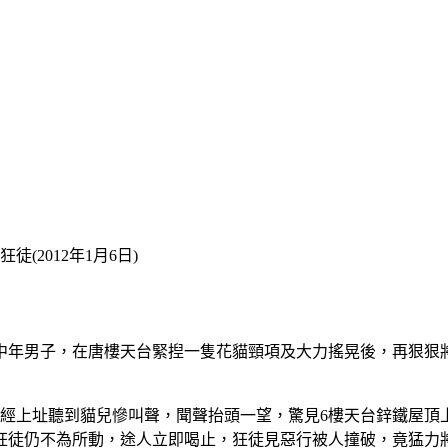
(2012年1月6日)
中年男子，在唐樓天台緊揑一隻花貓頸項及大力搖晃後，再狠狠
行經上址聽到貓兒慘叫聲，聞聲抬頭一望，驚見6樓天台鋅鐵屋頂
狂徒仍不為所動，途人立即喝止，狂徒見惡行被人撞破，竟猛力