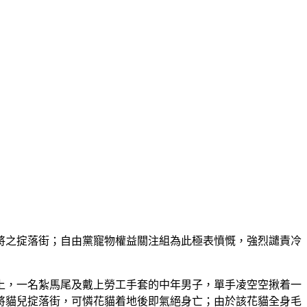
將之掟落街；自由黨寵物權益關注組為此極表憤慨，強烈譴責冷
上，一名紮馬尾及戴上勞工手套的中年男子，單手凌空空揪着一
將貓兒掟落街，可憐花貓着地後即氣絕身亡；由於該花貓全身毛