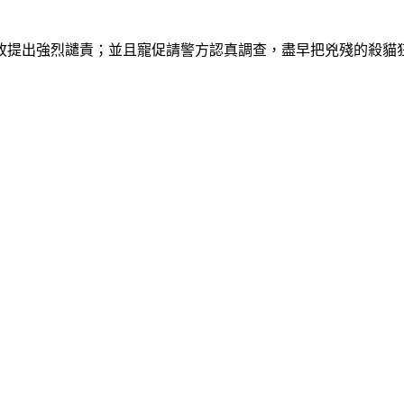
故提出強烈譴責；並且寵促請警方認真調查，盡早把兇殘的殺貓