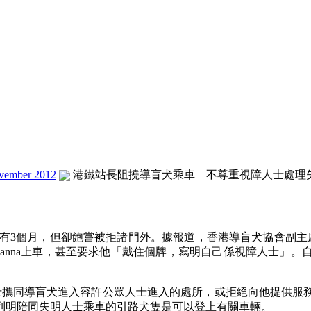
vember 2012
港鐵站長阻撓導盲犬乘車 不尊重視障人士處理失當(2
雖只有3個月，但卻飽嘗被拒諸門外。據報道，香港導盲犬協會副主
anna上車，甚至要求他「戴住個牌，寫明自己係視障人士」
。
人士攜同導盲犬進入容許公眾人士進入的處所，或拒絕向他提供服
列明陪同失明人士乘車的引路犬隻是可以登上有關車輛。