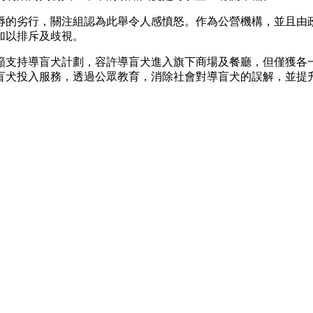
辱的劣行，關注組認為此舉令人感憤怒。作為公營機構，並且由
加以排斥及歧視。
，呼籲支持導盲犬計劃，容許導盲犬進入旗下商場及餐廳，但僅獲
盲犬投入服務，透過公眾教育，消除社會對導盲犬的誤解，並提