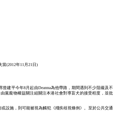
012年11月21日)
席曾建平今年8月起由Deanna為他帶路，期間遇到不少阻礙及不
。自由黨龐物權益關注組關注本港社會對導盲犬的接受程度，並批
務或設施，則可能被視為觸犯《殘疾歧視條例》。至於公共交通