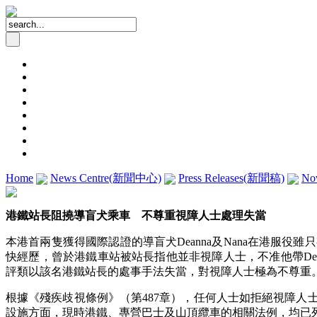
Home
News Centre(新聞中心)
Press Releases(新聞稿)
No
港鐵站長阻撓導盲犬乘車 不尊重視障人士處理失當
本港首兩隻獲得國際認證的導盲犬Deanna及Nana在港服役
快經歷，曾於港鐵車站被站長指他並非視障人士，不准他帶De
評類以該名港鐵站長的處事手法失當，對視障人士極為不尊重
根據《殘疾歧視條例》（第487章），任何人士如拒絕視障
設施方面，現時港鐵、專營巴士及山頂纜車的相關法例，均已