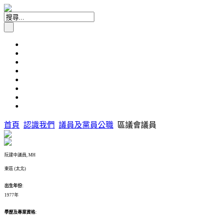
首頁
認識我們
議員及黨員公職
區議會議員
阮建中議員, MH
東區 (太北)
出生年份:
1977年
學歷及專業資格: