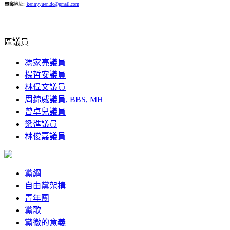
電郵地址:
kennyyuen.dc@gmail.com
區議員
馮家亮議員
楊哲安議員
林偉文議員
周錦威議員, BBS, MH
曾卓兒議員
梁進議員
林俊嘉議員
黨綱
自由黨架構
青年團
黨歌
黨徽的意義