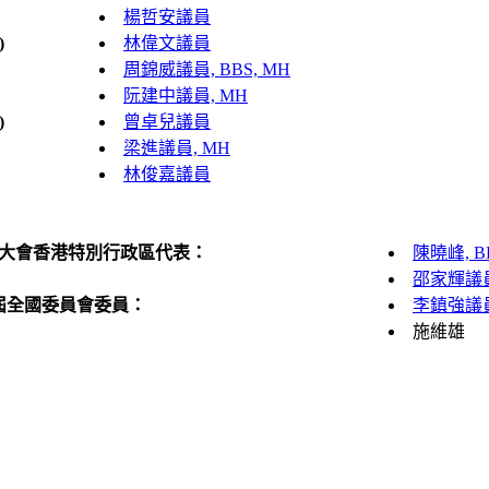
楊哲安議員
)
林偉文議員
周錦威議員, BBS, MH
阮建中議員, MH
)
曾卓兒議員
梁進議員, MH
林俊嘉議員
大會香港特別行政區代表：
陳曉峰, BB
邵家輝議員,
屆全國委員會委員：
李鎮強議員,
施維雄