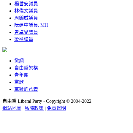
楊哲安議員
林偉文議員
周錦威議員
阮建中議員, MH
曾卓兒議員
梁進議員
黨綱
自由黨架構
青年團
黨歌
黨徽的意義
自由黨 Liberal Party - Copyright © 2004-2022
網站地圖
|
私隱政策
|
免責聲明